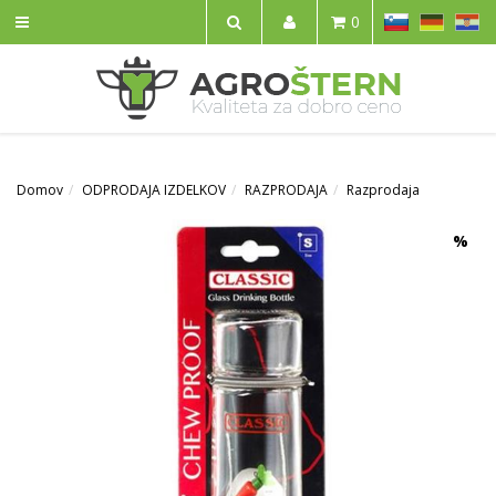
SL
DE
HR
0
IŠČI
Domov
ODPRODAJA IZDELKOV
RAZPRODAJA
Razprodaja
%