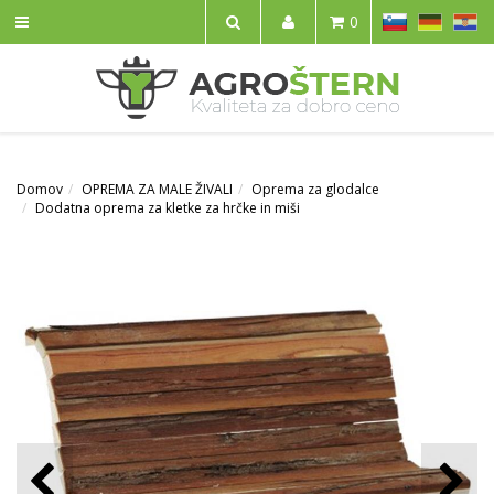
SL
DE
HR
0
IŠČI
Domov
OPREMA ZA MALE ŽIVALI
Oprema za glodalce
Dodatna oprema za kletke za hrčke in miši