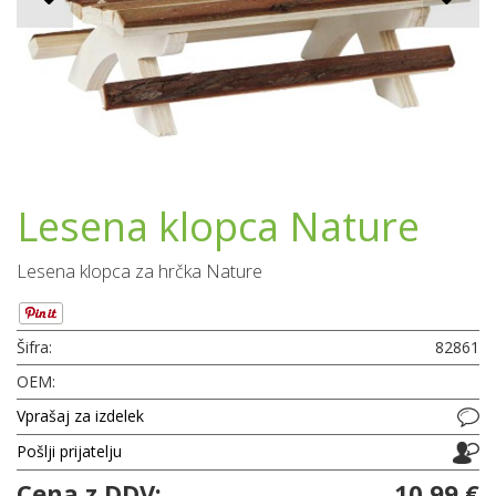
Lesena klopca Nature
Lesena klopca za hrčka Nature
Šifra:
82861
OEM:
Vprašaj za izdelek
Pošlji prijatelju
Cena z DDV:
10,99 €