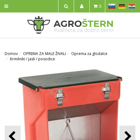
SL
DE
HR
0
IŠČI
Domov
OPREMA ZA MALE ŽIVALI
Oprema za glodalce
Krmilniki / jasli / posodice