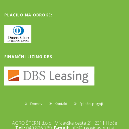
PLAČILO NA OBROKE:
FINANČNI LIZING DBS:
Domov
Kontakt
Splošni pogoji
AGRO ŠTERN d.o.o., Miklavška cesta 21, 2311 Hoče
Tel.:
040 826 739,
E-mail:
info@trgovinastern.si