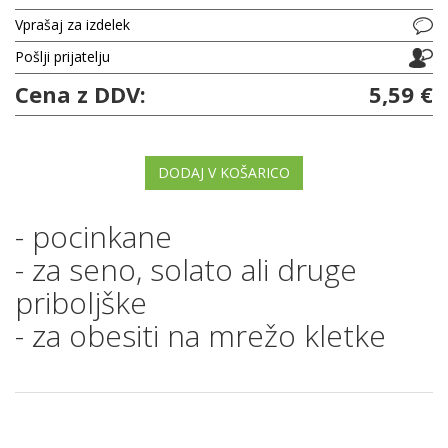
Vprašaj za izdelek
Pošlji prijatelju
Cena z DDV:
5,59 €
DODAJ V KOŠARICO
- pocinkane
- za seno, solato ali druge
priboljške
- za obesiti na mrežo kletke