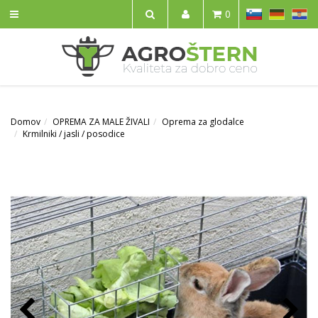
SL
DE
HR
0
IŠČI
Domov
OPREMA ZA MALE ŽIVALI
Oprema za glodalce
Krmilniki / jasli / posodice