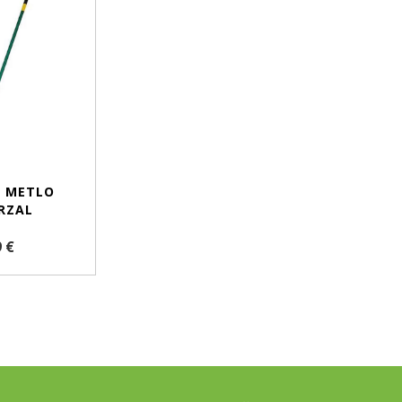
A METLO
RZAL
9 €