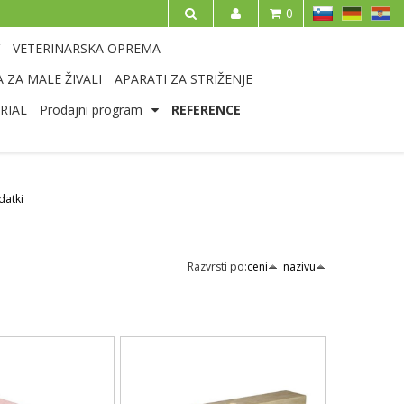
SL
DE
HR
0
IŠČI
VETERINARSKA OPREMA
 ZA MALE ŽIVALI
APARATI ZA STRIŽENJE
RIAL
Prodajni program
REFERENCE
datki
Razvrsti po:
ceni
nazivu