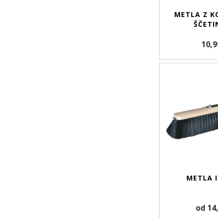
METLA Z K
ŠČETI
10,9
METLA I
od 14