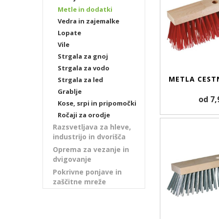
Metle in dodatki
Vedra in zajemalke
Lopate
Vile
Strgala za gnoj
Strgala za vodo
METLA CEST
Strgala za led
Grablje
od 7,
Kose, srpi in pripomočki
Ročaji za orodje
Razsvetljava za hleve,
industrijo in dvorišča
Oprema za vezanje in
dvigovanje
Pokrivne ponjave in
zaščitne mreže