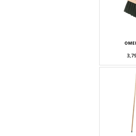
OME
3,7