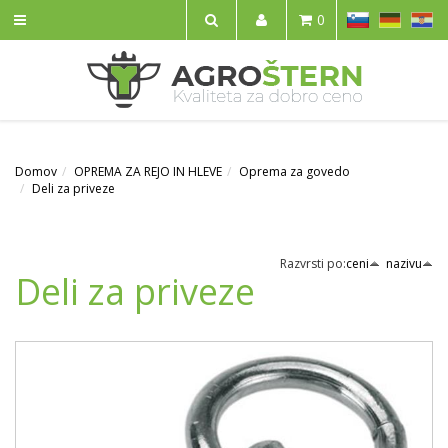
SL
DE
HR
0
IŠČI
Domov
OPREMA ZA REJO IN HLEVE
Oprema za govedo
Deli za priveze
Razvrsti po:
ceni
nazivu
Deli za priveze