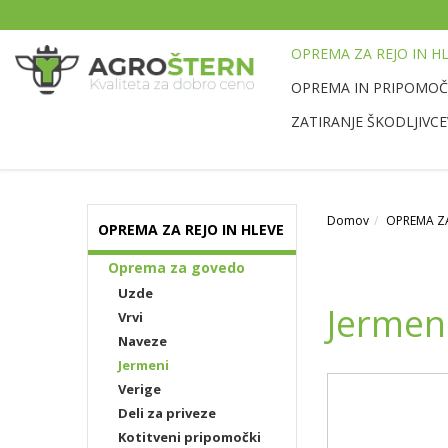
OPREMA ZA REJO IN H
OPREMA IN PRIPOMOČK
ZATIRANJE ŠKODLJIVCE
Domov
OPREMA ZA
OPREMA ZA REJO IN HLEVE
Oprema za govedo
Uzde
Jermen
Vrvi
Naveze
Jermeni
Verige
Deli za priveze
Kotitveni pripomočki