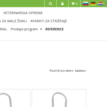
SL
DE
HR
0
IŠČI
VETERINARSKA OPREMA
 ZA MALE ŽIVALI
APARATI ZA STRIŽENJE
RIAL
Prodajni program
REFERENCE
Razvrsti po:
ceni
nazivu