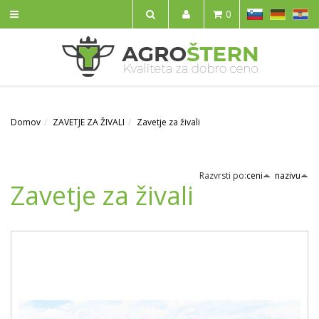
SL
DE
HR
0
IŠČI
Domov
ZAVETJE ZA ŽIVALI
Zavetje za živali
Razvrsti po:
ceni
nazivu
Zavetje za živali