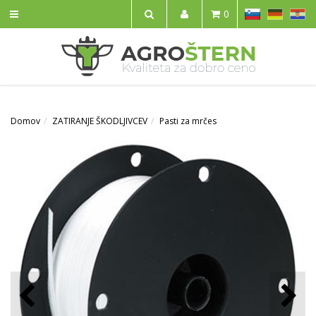
SL
DE
HR
0
IŠČI
Domov
ZATIRANJE ŠKODLJIVCEV
Pasti za mrčes