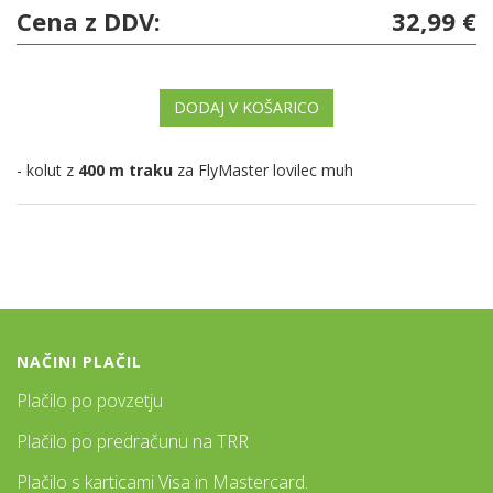
Cena z DDV:
32,99 €
DODAJ V KOŠARICO
- kolut z
400 m traku
za FlyMaster lovilec muh
NAČINI PLAČIL
Plačilo po povzetju
Plačilo po predračunu na TRR
Plačilo s karticami Visa in Mastercard.