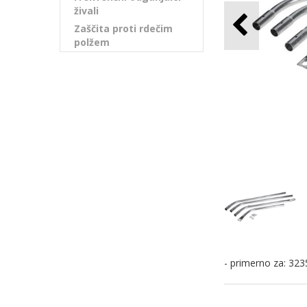
živali
Zaščita proti rdečim
polžem
- primerno za: 32