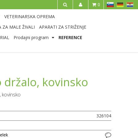
SL
DE
HR
0
IŠČI
VETERINARSKA OPREMA
 ZA MALE ŽIVALI
APARATI ZA STRIŽENJE
RIAL
Prodajni program
REFERENCE
 držalo, kovinsko
, kovinsko
326104
delek