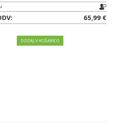
ju
DDV:
65,99 €
DODAJ V KOŠARICO