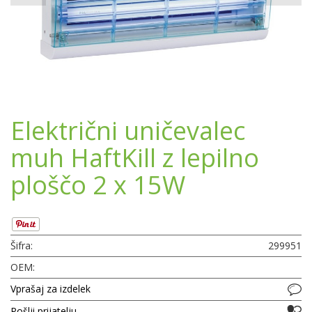
Električni uničevalec
muh HaftKill z lepilno
ploščo 2 x 15W
Šifra:
299951
OEM:
Vprašaj za izdelek
Pošlji prijatelju