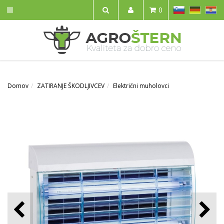
SL
DE
HR
0
IŠČI
Domov
ZATIRANJE ŠKODLJIVCEV
Električni muholovci