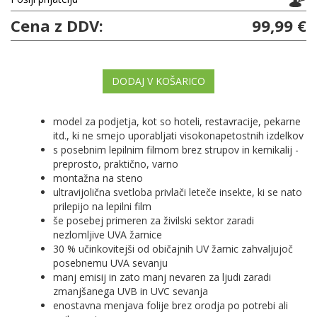
Cena z DDV:
99,99 €
DODAJ V KOŠARICO
model za podjetja, kot so hoteli, restavracije, pekarne
itd., ki ne smejo uporabljati visokonapetostnih izdelkov
s posebnim lepilnim filmom brez strupov in kemikalij -
preprosto, praktično, varno
montažna na steno
ultravijolična svetloba privlači leteče insekte, ki se nato
prilepijo na lepilni film
še posebej primeren za živilski sektor zaradi
nezlomljive UVA žarnice
30 % učinkovitejši od običajnih UV žarnic zahvaljujoč
posebnemu UVA sevanju
manj emisij in zato manj nevaren za ljudi zaradi
zmanjšanega UVB in UVC sevanja
enostavna menjava folije brez orodja po potrebi ali