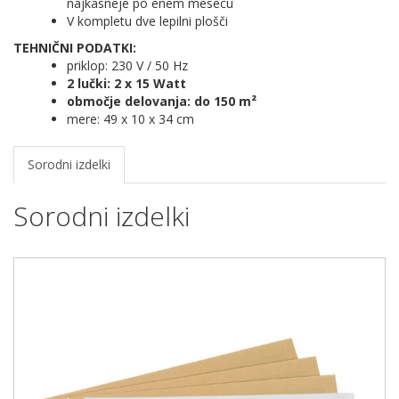
najkasneje po enem mesecu
V kompletu dve lepilni plošči
TEHNIČNI PODATKI:
priklop: 230 V / 50 Hz
2 lučki: 2 x 15 Watt
območje delovanja: do 150 m²
mere: 49 x 10 x 34 cm
Sorodni izdelki
Sorodni izdelki