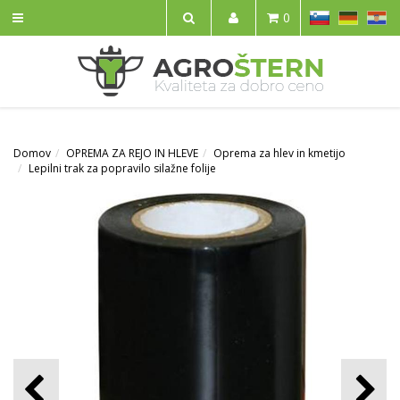
SL
DE
HR
0
IŠČI
Domov
OPREMA ZA REJO IN HLEVE
Oprema za hlev in kmetijo
Lepilni trak za popravilo silažne folije