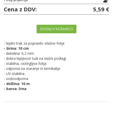
Cena z DDV:
5,59 €
DODAJ V KOŠARICO
- lepilni trak za popravilo silažne folije
- širina: 10 cm
- debelina: 0,2 mm
- dobra lepljivost tudi na vlažni podlagi
- stabilna, raztegljiva folija
- odporna na staranje in kemikalije
- UV-stabilna
- vodoodporna
- dolžina: 10 m
- barva: črna