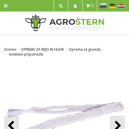
SL
DE
HR
0
IŠČI
Domov
OPREMA ZA REJO IN HLEVE
Oprema za govedo
Kotitveni pripomočki