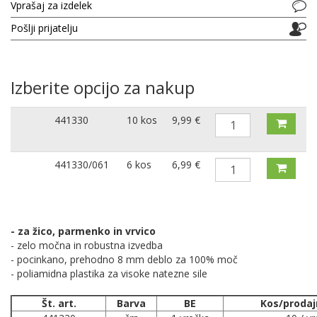
Vprašaj za izdelek
Pošlji prijatelju
Izberite opcijo za nakup
441330
10 kos
9,99 €
441330/061
6 kos
6,99 €
- za žico, parmenko in vrvico
- zelo močna in robustna izvedba
- pocinkano, prehodno 8 mm deblo za 100% moč
- poliamidna plastika za visoke natezne sile
Št. art.
Barva
BE
Kos/prodaj