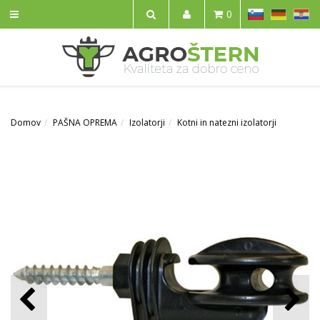
SL
DE
HR
0
IŠČI
Domov
PAŠNA OPREMA
Izolatorji
Kotni in natezni izolatorji