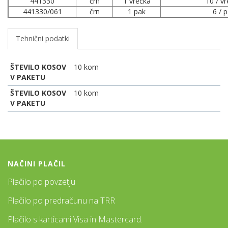
441330
črn
1 vrečka
10 / v
441330/061
črn
1 pak
6 / 
Tehnični podatki
ŠTEVILO KOSOV
10 kom
V PAKETU
ŠTEVILO KOSOV
10 kom
V PAKETU
NAČINI PLAČIL
Plačilo po povzetju
Plačilo po predračunu na TRR
Plačilo s karticami Visa in Mastercard.