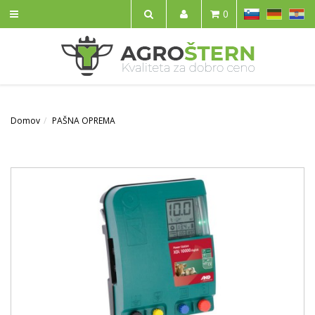
SL
DE
HR
0
IŠČI
Domov
PAŠNA OPREMA