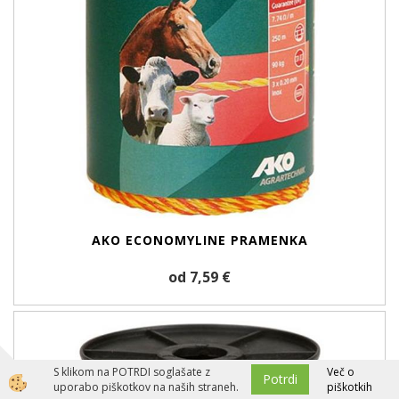
AKO ECONOMYLINE PRAMENKA
od 7,59 €
S klikom na POTRDI soglašate z
Več o
Potrdi
uporabo piškotkov na naših straneh.
piškotkih