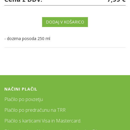
DODAJ V KOŠARICO
- dozirna posoda 250 ml
NAČINI PLAČIL
Plačilo po povzetju
Plačilo po predračunu na TRR
Plačilo s karticami Visa in Mastercard.