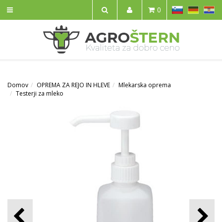
SL
DE
HR
0
IŠČI
Domov
OPREMA ZA REJO IN HLEVE
Mlekarska oprema
Testerji za mleko