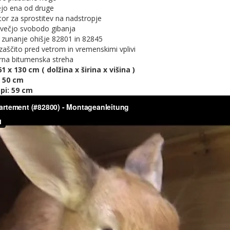
rejo ena od druge
tor za sprostitev na nadstropje
 večjo svobodo gibanja
 zunanje ohišje 82801 in 82845
 zaščito pred vetrom in vremenskimi vplivi
rna bitumenska streha
61 x 130 cm ( dolžina x širina x višina )
: 50 cm
api: 59 cm