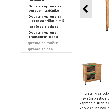
posodice
Dodatna oprema za
ograde in zajčnike
Dodatna oprema za
kletke za hrčke in miši
Igrače za glodalce
Dodatna oprema -
transportni boksi
Oprema za mačke
Oprema za pse
- 4 vrata, ki se od
- izvlečni plastični
- sprednja stran 
- po višini nastavl