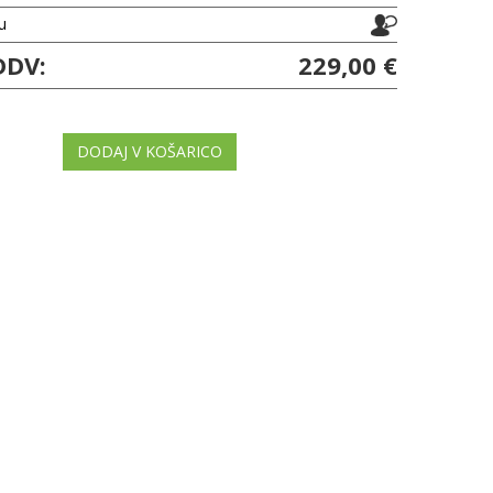
ju
DDV:
229,00 €
DODAJ V KOŠARICO