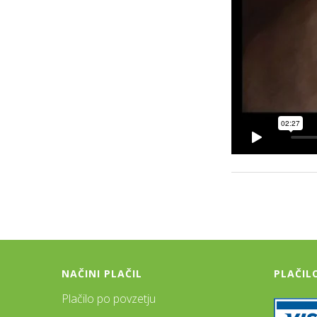
NAČINI PLAČIL
PLAČIL
Plačilo po povzetju