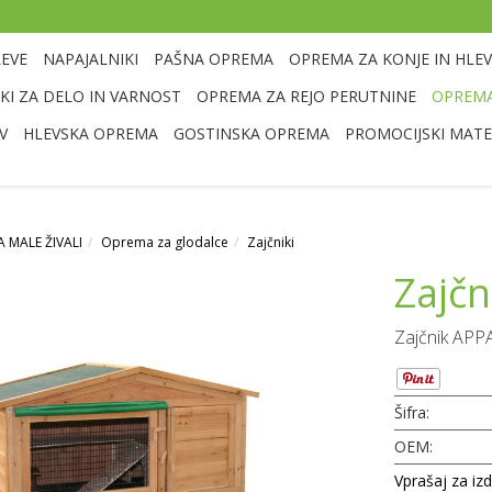
LEVE
NAPAJALNIKI
PAŠNA OPREMA
OPREMA ZA KONJE IN HLEV
I ZA DELO IN VARNOST
OPREMA ZA REJO PERUTNINE
OPREMA
V
HLEVSKA OPREMA
GOSTINSKA OPREMA
PROMOCIJSKI MATE
 MALE ŽIVALI
Oprema za glodalce
Zajčniki
Zajč
Zajčnik AP
Šifra:
OEM:
Vprašaj za iz