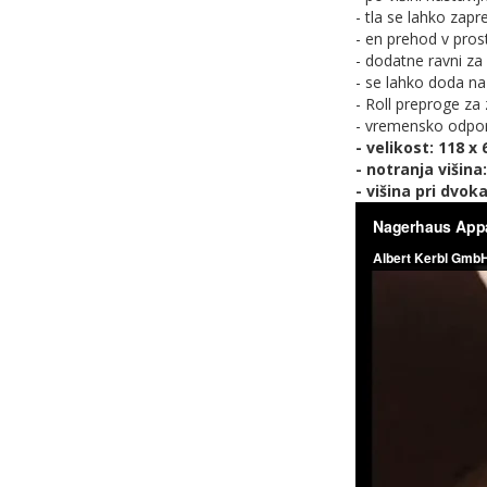
- tla se lahko zap
- en prehod v pros
- dodatne ravni za
- se lahko doda na
- Roll preproge za
- vremensko odpo
- velikost: 118 x 
- notranja višina
- višina pri dvok