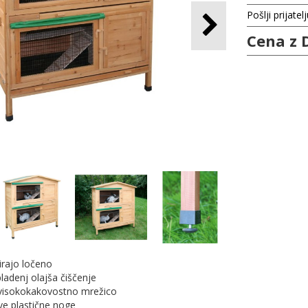
Pošlji prijatel
Cena z 
pirajo ločeno
 pladenj olajša čiščenje
z visokokakovostno mrežico
jive plastične noge