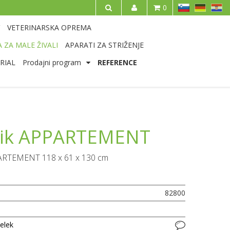
SL
DE
HR
0
IŠČI
VETERINARSKA OPREMA
 ZA MALE ŽIVALI
APARATI ZA STRIŽENJE
RIAL
Prodajni program
REFERENCE
nik APPARTEMENT
PARTEMENT 118 x 61 x 130 cm
82800
delek