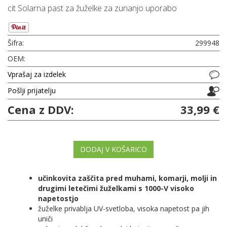
cit Solarna past za žuželke za zunanjo uporabo
Šifra:
299948
OEM:
Vprašaj za izdelek
Pošlji prijatelju
Cena z DDV:
33,99 €
DODAJ V KOŠARICO
učinkovita zaščita pred muhami, komarji, molji in
drugimi letečimi žuželkami s 1000-V visoko
napetostjo
žuželke privablja UV-svetloba, visoka napetost pa jih
uniči