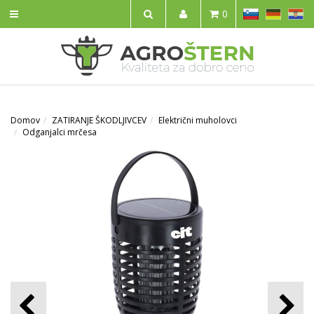
SL
DE
HR
0
IŠČI
Domov
ZATIRANJE ŠKODLJIVCEV
Električni muholovci
Odganjalci mrčesa