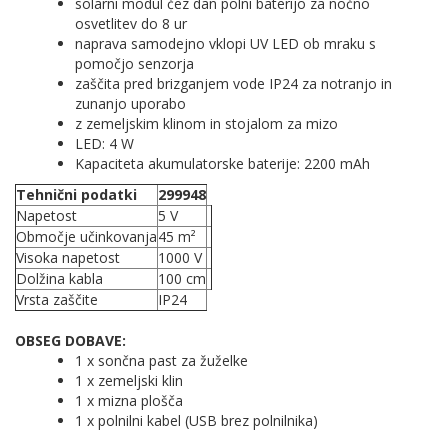
solarni modul čez dan polni baterijo za nočno
osvetlitev do 8 ur
naprava samodejno vklopi UV LED ob mraku s
pomočjo senzorja
zaščita pred brizganjem vode IP24 za notranjo in
zunanjo uporabo
z zemeljskim klinom in stojalom za mizo
LED: 4 W
Kapaciteta akumulatorske baterije: 2200 mAh
Tehnični podatki
299948
Napetost
5 V
Območje učinkovanja
45 m²
Visoka napetost
1000 V
Dolžina kabla
100 cm
Vrsta zaščite
IP24
OBSEG DOBAVE:
1 x sončna past za žuželke
1 x zemeljski klin
1 x mizna plošča
1 x polnilni kabel (USB brez polnilnika)