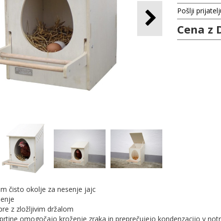
Pošlji prijatel
Cena z 
im čisto okolje za nesenje jajc
jenje
pre z zložljivim držalom
prtine omogočajo kroženje zraka in preprečujejo kondenzacijo v notr