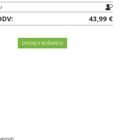
ju
DDV:
43,99 €
DODAJ V KOŠARICO
anjosti