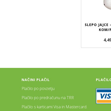
SLEPO JAJCE 
KOM/P
4,4
NAČINI PLAČIL
PLAČIL
Plačilo po povzetju
Plačilo po predračunu na TRR
Plačilo s karticami Visa in Mastercard.