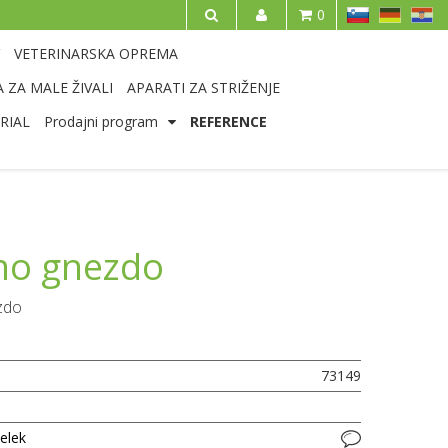
SL
DE
HR
0
IŠČI
VETERINARSKA OPREMA
 ZA MALE ŽIVALI
APARATI ZA STRIŽENJE
RIAL
Prodajni program
REFERENCE
no gnezdo
zdo
73149
delek