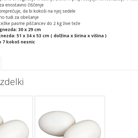
 za enostavno čiščenje
preprečuje, da bi kokoši na njej sedele
no tudi za obešanje
 težke pasme piščancev do 2 kg žive teže
gnezda: 30 x 29 cm
ezda: 51 x 34 x 53 cm ( dolžina x širina x višina )
o 7 kokoš nesnic
zdelki