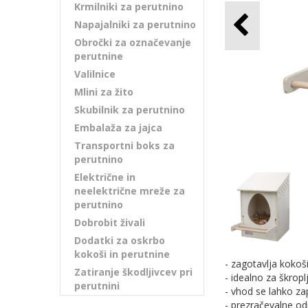
Krmilniki za perutnino
Napajalniki za perutnino
Obročki za označevanje
perutnine
Valilnice
Mlini za žito
Skubilnik za perutnino
Embalaža za jajca
Transportni boks za
perutnino
Električne in
neelektrične mreže za
perutnino
Dobrobit živali
Dodatki za oskrbo
kokoši in perutnine
- zagotavlja kokoš
Zatiranje škodljivcev pri
- idealno za škropl
perutnini
- vhod se lahko za
- prezračevalne od