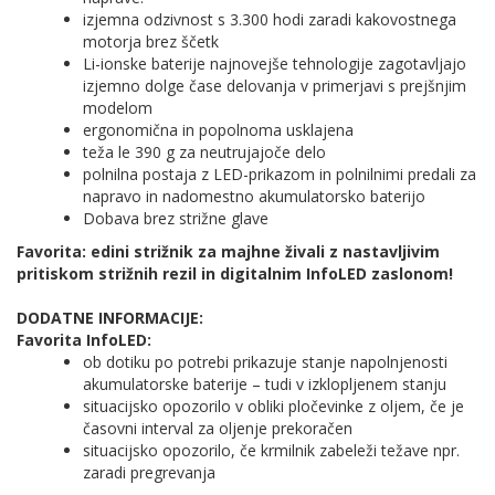
izjemna odzivnost s 3.300 hodi zaradi kakovostnega
motorja brez ščetk
Li-ionske baterije najnovejše tehnologije zagotavljajo
izjemno dolge čase delovanja v primerjavi s prejšnjim
modelom
ergonomična in popolnoma usklajena
teža le 390 g za neutrujajoče delo
polnilna postaja z LED-prikazom in polnilnimi predali za
napravo in nadomestno akumulatorsko baterijo
Dobava brez strižne glave
Favorita: edini strižnik za majhne živali z nastavljivim
pritiskom strižnih rezil in digitalnim InfoLED zaslonom!
DODATNE INFORMACIJE:
Favorita InfoLED:
ob dotiku po potrebi prikazuje stanje napolnjenosti
akumulatorske baterije – tudi v izklopljenem stanju
situacijsko opozorilo v obliki pločevinke z oljem, če je
časovni interval za oljenje prekoračen
situacijsko opozorilo, če krmilnik zabeleži težave npr.
zaradi pregrevanja