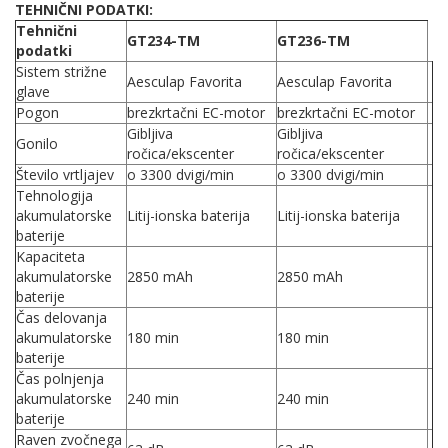
TEHNIČNI PODATKI:
Tehnični
GT234-TM
GT236-TM
podatki
Sistem strižne
Aesculap Favorita
Aesculap Favorita
glave
Pogon
brezkrtačni EC-motor
brezkrtačni EC-motor
Gibljiva
Gibljiva
Gonilo
ročica/ekscenter
ročica/ekscenter
Število vrtljajev
o 3300 dvigi/min
o 3300 dvigi/min
Tehnologija
akumulatorske
Litij-ionska baterija
Litij-ionska baterija
baterije
Kapaciteta
akumulatorske
2850 mAh
2850 mAh
baterije
Čas delovanja
akumulatorske
180 min
180 min
baterije
Čas polnjenja
akumulatorske
240 min
240 min
baterije
Raven zvočnega