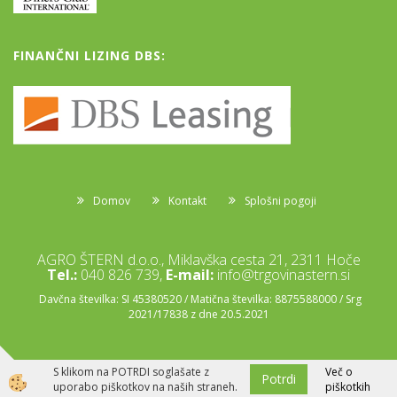
FINANČNI LIZING DBS:
Domov
Kontakt
Splošni pogoji
AGRO ŠTERN d.o.o., Miklavška cesta 21, 2311 Hoče
Tel.:
040 826 739,
E-mail:
info@trgovinastern.si
Davčna številka: SI 45380520 / Matična številka: 8875588000 / Srg
2021/17838 z dne 20.5.2021
S klikom na POTRDI soglašate z
Več o
Potrdi
Izdelava spletne trgovine
uporabo piškotkov na naših straneh.
piškotkih