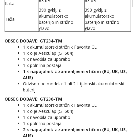
63 dB
63 dB
tlaka
390 gvklj. z
390 gvklj. z
akumulatorsko
akumulatorsko
Teža
baterijo in strižno
baterijo in strižno
glavo
glavo
OBSEG DOBAVE: GT234-TM
1 x akumulatorski strižnik Favorita CLi
1 x olje Aesculap (GT604)
1 x navodila za uporabo
1 x polnilna postaja
1 × napajalnik z zamenljivim vtičem (EU, UK, US,
AUS)
Odvisno od modela: 1 ali 2 litij-ionski akumulatorski
bateriji
OBSEG DOBAVE: GT236-TM
1 x akumulatorski strižnik Favorita CLi
1 x olje Aesculap (GT604)
1 x navodila za uporabo
1 x polnilna postaja
2 × napajalnik z zamenljivim vtičem (EU, UK, US,
AUS)