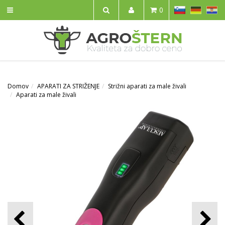
SL
DE
HR
0
IŠČI
Domov
APARATI ZA STRIŽENJE
Strižni aparati za male živali
Aparati za male živali