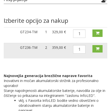
Izberite opcijo za nakup
GT234-TM
1
329,00 €
GT236-TM
2
359,00 €
Najnovejša generacija brezžične naprave Favorita
Inovativni in močan akumulatorski strižnik za profesionalno
uporabo!
Stanje napolnjenosti akumulatorske baterije, navodila za olje in
čiščenje so prikazana na integriranem "zaslonu InfoLED".
vklj. s Favorita InfoLED: bodite vedno obveščeni o
obratovalnem stanju akumulatorske baterije in
naprave!