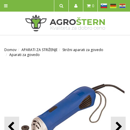
SL
DE
HR
0
IŠČI
Domov
APARATI ZA STRIŽENJE
Strižni aparati za govedo
Aparati za govedo