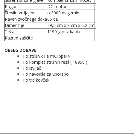
Sistem strižne glave
Komplet strižnih nožev
Pogon
DC motor
Število vrtljajev
o 3000 dvigi/min
Raven zvočnega tlaka
85 dB
Dimenzije
29,5 cm x 8 cm x 6,2 cm
Teža
1190 gbrez kabla
Razred zaščite
II
OBSEG DOBAVE:
1 x strižnik FarmClipper4
1 x komplet strižnih rezil ( 18956 )
1 x izvijač
1 x navodila za uporabo
1 x trd kovček