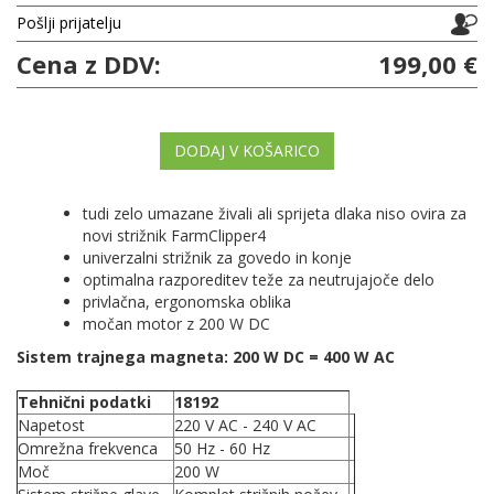
Pošlji prijatelju
Cena z DDV:
199,00 €
DODAJ V KOŠARICO
tudi zelo umazane živali ali sprijeta dlaka niso ovira za
novi strižnik FarmClipper4
univerzalni strižnik za govedo in konje
optimalna razporeditev teže za neutrujajoče delo
privlačna, ergonomska oblika
močan motor z 200 W DC
Sistem trajnega magneta: 200 W DC = 400 W AC
Tehnični podatki
18192
Napetost
220 V AC - 240 V AC
Omrežna frekvenca
50 Hz - 60 Hz
Moč
200 W