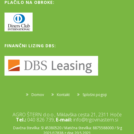
PLAČILO NA OBROKE:
FINANČNI LIZING DBS:
Domov
Kontakt
Splošni pogoji
AGRO ŠTERN d.o.o., Miklavška cesta 21, 2311 Hoče
Tel.:
040 826 739,
E-mail:
info@trgovinastern.si
Davčna številka: SI 45380520 / Matična številka: 8875588000 / Srg
2021/17838 z dne 20.5.2021