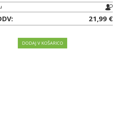
ju
DDV:
21,99 €
DODAJ V KOŠARICO