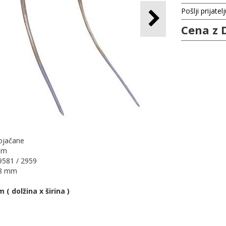
Pošlji prijatel
Cena z 
 ojačane
em
29581 / 2959
38 mm
 ( dolžina x širina )