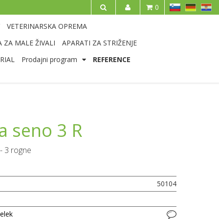
SL
DE
HR
0
IŠČI
VETERINARSKA OPREMA
 ZA MALE ŽIVALI
APARATI ZA STRIŽENJE
RIAL
Prodajni program
REFERENCE
za seno 3 R
 - 3 rogne
50104
delek