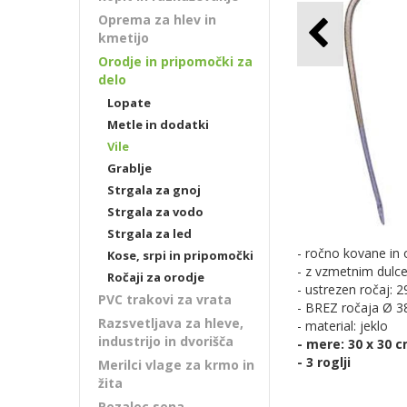
Oprema za hlev in
kmetijo
Orodje in pripomočki za
delo
Lopate
Metle in dodatki
Vile
Grablje
Strgala za gnoj
Strgala za vodo
Strgala za led
- ročno kovane in
Kose, srpi in pripomočki
- z vzmetnim dulc
Ročaji za orodje
- ustrezen ročaj: 
PVC trakovi za vrata
- BREZ ročaja Ø 
Razsvetljava za hleve,
- material: jeklo
industrijo in dvorišča
- mere: 30 x 30 cm
- 3 roglji
Merilci vlage za krmo in
žita
Rezalec sena